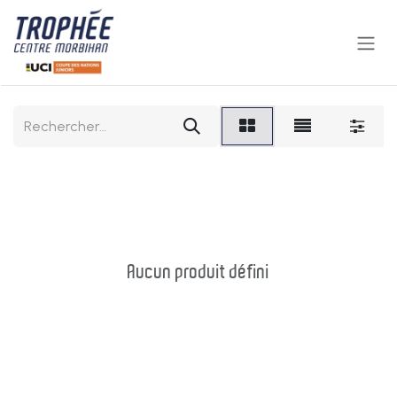
Se rendre au contenu
Aucun produit défini